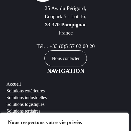
25 Av. du Périgord,
Ecopark 5 - Lot 16,
33 370 Pompignac
France
Tél. :
+33 (0)5 57 02 00 20
Nous contacter
NAVIGATION
Accueil
Solutions extérieures
Solutions industrielles
Solutions logistiques
Solutions tertiaires
Intelligence Smart Facility Mist
Nous respectons votre vie privée.
Intelligence Digital Lumens / SiteWorx